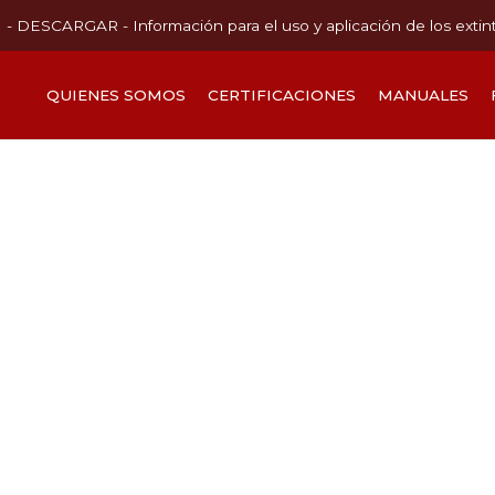
- DESCARGAR - Información para el uso y aplicación de los extin
QUIENES SOMOS
CERTIFICACIONES
MANUALES
CERTIFICACIONES
MEMORIA TÉC
USO Y APLICA