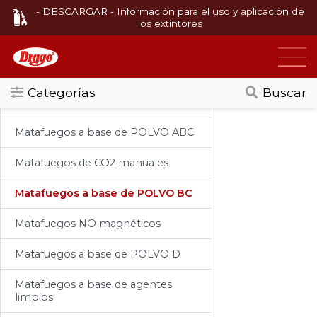
- DESCARGAR - Información para el uso y aplicación de
los extintores
Categorias
Matafuegos
Matafuegos manuales
Todos
Matafuegos sobre ruedas
Matafuegos fuegos a base de
Categorías
Buscar
AGENTE ENCAPSULADOR
Agentes Extintores
Matafuegos manuales
Matafuegos a base de POLVO ABC
Matafuegos
Matafuegos de CO2 manuales
Sistema automático de detección y
extinción
Matafuegos a base de POLVO BC
Infla nuemáticos a base de CO2
Matafuegos NO magnéticos
Cilindros de alta presión
Matafuegos a base de POLVO D
Matafuegos de competición
Matafuegos a base de agentes
(carreras)
limpios