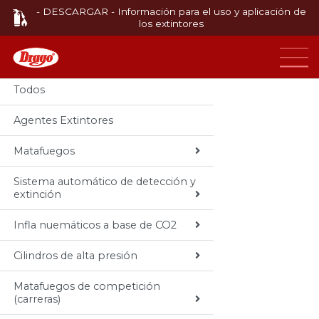
- DESCARGAR - Información para el uso y aplicación de
los extintores
Categorias
Todos
Agentes Extintores
Matafuegos
Sistema automático de detección y
extinción
Infla nuemáticos a base de CO2
Cilindros de alta presión
Matafuegos de competición
(carreras)